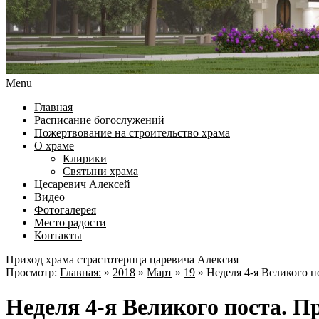
Menu
Главная
Расписание богослужений
Пожертвование на строительство храма
О храме
Клирики
Святыни храма
Цесаревич Алексей
Видео
Фотогалерея
Место радости
Контакты
Приход храма страстотерпца царевича Алексия
Просмотр:
Главная:
»
2018
»
Март
»
19
»
Неделя 4-я Великого п
Неделя 4-я Великого поста. П