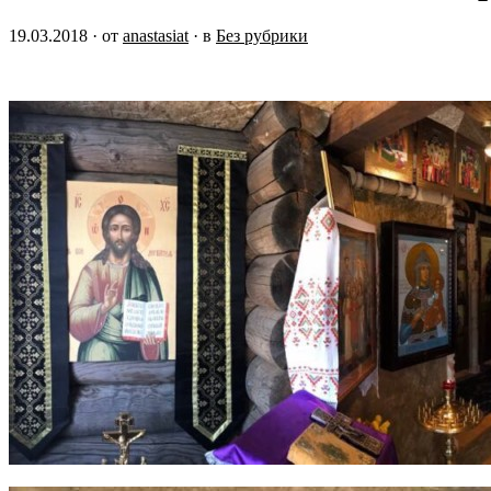
19.03.2018
· от
anastasiat
· в
Без рубрики