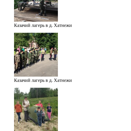
Казачий лагерь в д. Хатнежи
Казачий лагерь в д. Хатнежи