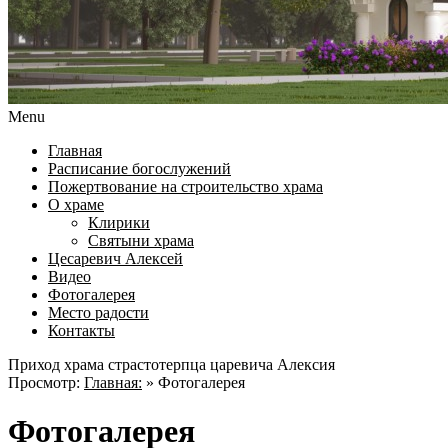
Menu
Главная
Расписание богослужений
Пожертвование на строительство храма
О храме
Клирики
Святыни храма
Цесаревич Алексей
Видео
Фотогалерея
Место радости
Контакты
Приход храма страстотерпца царевича Алексия
Просмотр:
Главная:
»
Фотогалерея
Фотогалерея