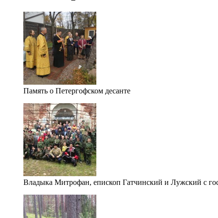
Память о Петергофском десанте
Владыка Митрофан, епископ Гатчинский и Лужский с го