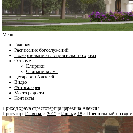
Menu
Главная
Расписание богослужений
Пожертвование на строительство храма
О храме
Клирики
Святыни храма
Цесаревич Алексей
Видео
Фотогалерея
Место радости
Контакты
Приход храма страстотерпца царевича Алексия
Просмотр:
Главная:
»
2015
»
Июль
»
18
»
Престольный праздни