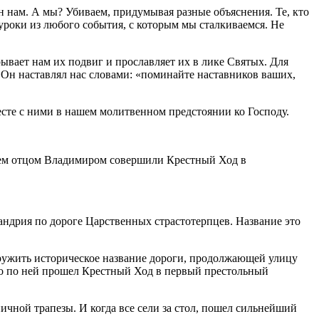
Он нам. А мы? Убиваем, придумывая разные объяснения. Те, кто
 уроки из любого события, с которым мы сталкиваемся. Не
рывает нам их подвиг и прославляет их в лике Святых. Для
. Он наставлял нас словами: «поминайте наставников ваших,
сте с ними в нашем молитвенном предстоянии ко Господу.
елем отцом Владимиром совершили Крестный Ход в
ндрия по дороге Царственных страстотерпцев. Название это
аружить историческое название дороги, продолжающей улицу
но по ней прошел Крестный Ход в первый престольный
чной трапезы. И когда все сели за стол, пошел сильнейший