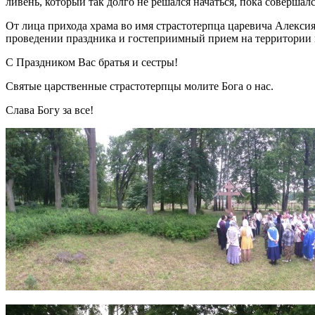
ливень, который так долго не решался начаться, пока совершал
От лица прихода храма во имя страстотерпца царевича Алекси
проведении праздника и гостеприимный прием на территории 
С Праздником Вас братья и сестры!
Святые царственные страстотерпцы молите Бога о нас.
Слава Богу за все!