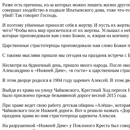
Разве есть причины, из-за которых можно лишить жизни другог
совершал злодейство в подвале Ипатьевского дома, тоже что-то
убий! Так говорит Господь.
И поэтому убиенные приносят себя в жертву. И пусть их жертва
чего? Чтобы весь мир просветился от их жертвы. Услышал о не
которые проповедовали вам слово Божие, и, взирая на кончину 
Царственные страстотерпцы проповедовали нам слово Божие пр
С такими мыслями пришли мы сегодня на праздник встречи с Б
Несмотря на будничный день, пришло много народа. После ок
Александрию к «Нижней Даче», «в гости» к царственным стра
В этом дворце родился в 1904 году царевич Алексей. В этом дв
Выйдя из храма на улицу Чайковского, Крестный Ход пересек
было присвоено прежде безымянной дороге весной 2015 года.
При храме ведет свою работу детская община «Алёша», котора
Чайковского после Нижней дороги. Вот и решили назвать «До
праздник храма во имя страстотерпца царевича Алексия.
На разрушенной «Нижней Даче» у Поклоного Креста был соверш