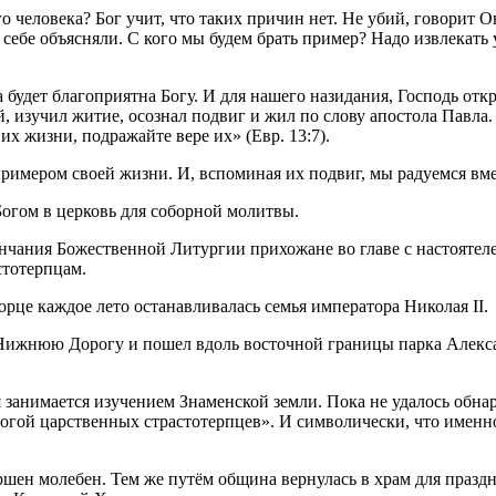
о человека? Бог учит, что таких причин нет. Не убий, говорит 
 себе объясняли. С кого мы будем брать пример? Надо извлекать
 будет благоприятна Богу. И для нашего назидания, Господь отк
й, изучил житие, осознал подвиг и жил по слову апостола Павла
их жизни, подражайте вере их» (Евр. 13:7).
имером своей жизни. И, вспоминая их подвиг, мы радуемся вме
огом в церковь для соборной молитвы.
ончания Божественной Литургии прихожане во главе с настоят
стотерпцам.
орце каждое лето останавливалась семья императора Николая II.
 Нижнюю Дорогу и пошел вдоль восточной границы парка Алекса
я занимается изучением Знаменской земли. Пока не удалось обн
рогой царственных страстотерпцев». И символически, что имен
ен молебен. Тем же путём община вернулась в храм для праздни