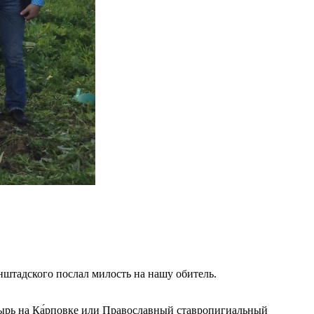
нштадского послал милость на нашу обитель.
ырь на Ка́рповке или Православный ставропигиальный