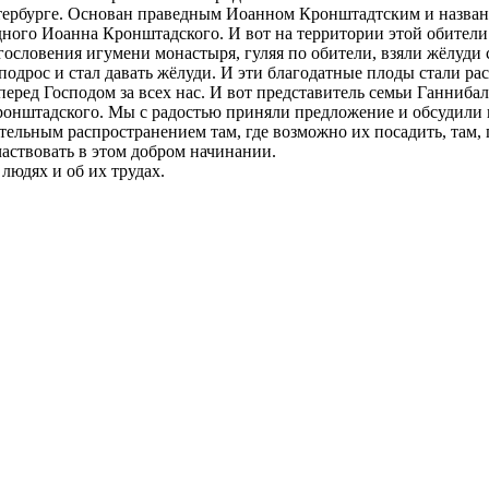
ербурге. Основан праведным Иоанном Кронштадтским и назван в
дного Иоанна Кронштадского. И вот на территории этой обители
ословения игумени монастыря, гуляя по обители, взяли жёлуди с 
одрос и стал давать жёлуди. И эти благодатные плоды стали рас
 перед Господом за всех нас. И вот представитель семьи Ганниб
ронштадского. Мы с радостью приняли предложение и обсудили
льным распространением там, где возможно их посадить, там, г
частвовать в этом добром начинании.
юдях и об их трудах.