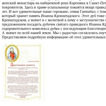
женский монастырь на набережной реки Карповки в Санкт-Пет
покровителя. Здесь в храме-усыпальнице покоятся мощи праве
лет. И вот удивительные наши горожане, семья Ганнибал, с благ
который хранит память Иоанна Кронштадского. Этот дуб тоже п
Кронштадском, а значит и с молитвой к нему о заступничестве
предложением посадить дубочек святаго праведного Иоанна К
оздоровительного комплекса дубки с последующим благотворите
А значит по всей нашей земле. Мы с радостью согласились поу
Предоставляем подробную информацию об этих удивительных л