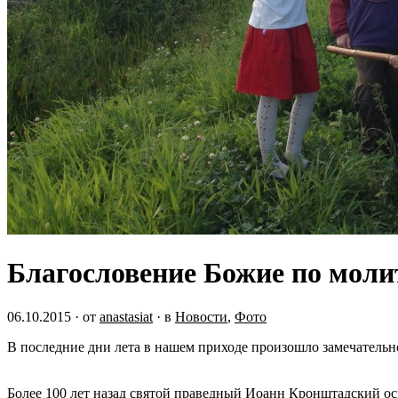
Благословение Божие по мол
06.10.2015
· от
anastasiat
· в
Новости
,
Фото
В последние дни лета в нашем приходе произошло замечательн
Более 100 лет назад святой праведный Иоанн Кронштадский о