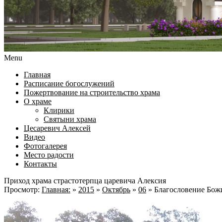
Menu
Главная
Расписание богослужений
Пожертвование на строительство храма
О храме
Клирики
Святыни храма
Цесаревич Алексей
Видео
Фотогалерея
Место радости
Контакты
Приход храма страстотерпца царевича Алексия
Просмотр:
Главная:
»
2015
»
Октябрь
»
06
»
Благословение Бож