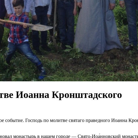
итве Иоанна Кронштадского
ое событие. Господь по молитве святаго праведного Иоанна Кро
сновал монастырь в нашем городе — Свято-Иоа́нновский монаст