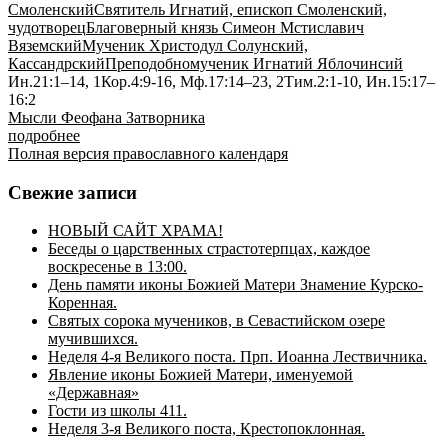
Смоленский
Святитель Игнатий, епископ Смоленский,
чудотворец
Благоверный князь Симеон Мстиславич
Вяземский
Мученик Христодул Солунский,
Кассандрский
Преподобномученик Игнатий Яблочинсий
Ин.21:1–14, 1Кор.4:9-16, Мф.17:14–23, 2Тим.2:1-10, Ин.15:17–
16:2
Мысли Феофана Затворника
подробнее
Полная версия православного календаря
Свежие записи
НОВЫЙ САЙТ ХРАМА!
Беседы о царственных страстотерпцах, каждое
воскресенье в 13:00.
День памяти иконы Божией Матери Знамение Курско-
Коренная.
Святых сорока мучеников, в Севастийском озере
мучившихся.
Неделя 4-я Великого поста. Прп. Иоанна Лествичника.
Явление иконы Божией Матери, именуемой
«Державная»
Гости из школы 411.
Неделя 3-я Великого поста, Крестопоклонная.