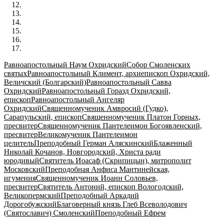
Равноапостольный Наум Охридский
Собор Смоленских
святых
Равноапостольный Климент, архиепископ Охридский,
Величский (Болгарский)
Равноапостольный Савва
Охридский
Равноапостольный Горазд Охридский,
епископ
Равноапостольный Ангеляр
Охридский
Священномученик Амвросий (Гудко),
Сарапульский, епископ
Священномученик Платон Горных,
пресвитер
Священномученик Пантелеимон Богоявленский,
пресвитер
Великомученик Пантелеимон
целитель
Преподобный Герман Аляскинский
Блаженный
Николай Кочанов, Новгородский, Христа ради
юродивый
Святитель Иоасаф (Скрипицын), митрополит
Московский
Преподобная Анфиса Мантинейская,
игумения
Священномученик Иоанн Соловьев,
пресвитер
Святитель Антоний, епископ Вологодский,
Великопермский
Преподобный Аркадий
Дорогобужский
Благоверный князь Глеб Всеволодович
(Святославич) Смоленский
Преподобный Ефрем