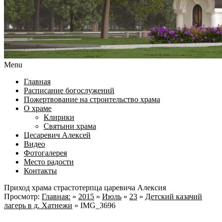
Menu
Главная
Расписание богослужений
Пожертвование на строительство храма
О храме
Клирики
Святыни храма
Цесаревич Алексей
Видео
Фотогалерея
Место радости
Контакты
Приход храма страстотерпца царевича Алексия
Просмотр:
Главная:
»
2015
»
Июль
»
23
»
Детский казачий
лагерь в д. Хатнежи
»
IMG_3696