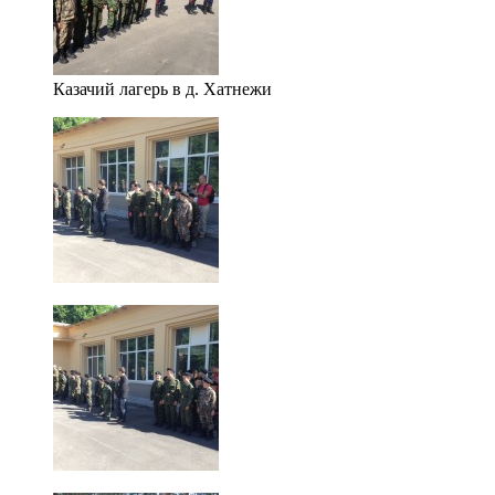
Казачий лагерь в д. Хатнежи