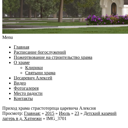
Menu
Главная
Расписание богослужений
Пожертвование на строительство храма
О храме
Клирики
Святыни храма
Цесаревич Алексей
Видео
Фотогалерея
Место радости
Контакты
Приход храма страстотерпца царевича Алексия
Просмотр:
Главная:
»
2015
»
Июль
»
23
»
Детский казачий
лагерь в д. Хатнежи
»
IMG_3701