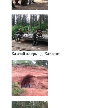
Казачий лагерь в д. Хатнежи