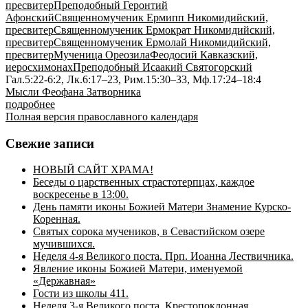
пресвитер
Преподобный Геронтий
Афонский
Священномученик Ермипп Никомидийский,
пресвитер
Священномученик Ермократ Никомидийский,
пресвитер
Священномученик Ермолай Никомидийский,
пресвитер
Мученица Ореозила
Феодосий Кавказский,
иеросхимонах
Преподобный Исаакий Святогорский
Гал.5:22-6:2, Лк.6:17–23, Рим.15:30–33, Мф.17:24–18:4
Мысли Феофана Затворника
подробнее
Полная версия православного календаря
Свежие записи
НОВЫЙ САЙТ ХРАМА!
Беседы о царственных страстотерпцах, каждое
воскресенье в 13:00.
День памяти иконы Божией Матери Знамение Курско-
Коренная.
Святых сорока мучеников, в Севастийском озере
мучившихся.
Неделя 4-я Великого поста. Прп. Иоанна Лествичника.
Явление иконы Божией Матери, именуемой
«Державная»
Гости из школы 411.
Неделя 3-я Великого поста, Крестопоклонная.