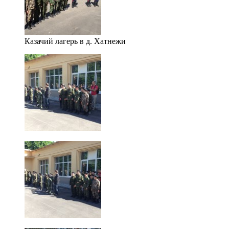
Казачий лагерь в д. Хатнежи