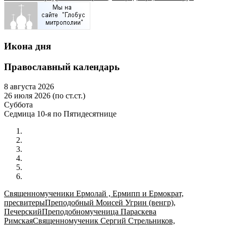
Икона дня
Православный календарь
8 августа 2026
26 июля 2026 (по ст.ст.)
Суббота
Седмица 10-я по Пятидесятнице
Священномученики Ермолай , Ермипп и Ермократ,
пресвитеры
Преподобный Моисей Угрин (венгр),
Печерский
Преподобномученица Параскева
Римская
Священномученик Сергий Стрельников,