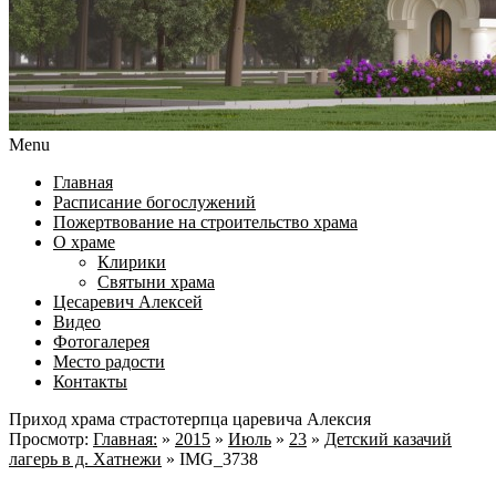
Menu
Главная
Расписание богослужений
Пожертвование на строительство храма
О храме
Клирики
Святыни храма
Цесаревич Алексей
Видео
Фотогалерея
Место радости
Контакты
Приход храма страстотерпца царевича Алексия
Просмотр:
Главная:
»
2015
»
Июль
»
23
»
Детский казачий
лагерь в д. Хатнежи
»
IMG_3738