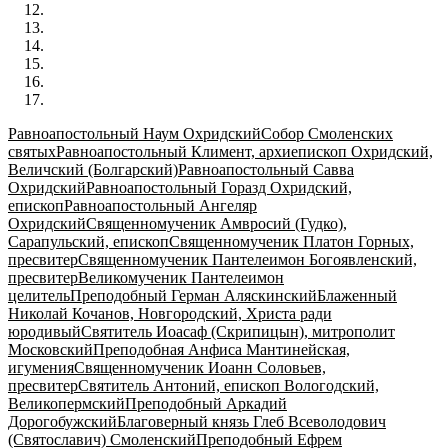
Равноапостольный Наум Охридский
Собор Смоленских
святых
Равноапостольный Климент, архиепископ Охридский,
Величский (Болгарский)
Равноапостольный Савва
Охридский
Равноапостольный Горазд Охридский,
епископ
Равноапостольный Ангеляр
Охридский
Священномученик Амвросий (Гудко),
Сарапульский, епископ
Священномученик Платон Горных,
пресвитер
Священномученик Пантелеимон Богоявленский,
пресвитер
Великомученик Пантелеимон
целитель
Преподобный Герман Аляскинский
Блаженный
Николай Кочанов, Новгородский, Христа ради
юродивый
Святитель Иоасаф (Скрипицын), митрополит
Московский
Преподобная Анфиса Мантинейская,
игумения
Священномученик Иоанн Соловьев,
пресвитер
Святитель Антоний, епископ Вологодский,
Великопермский
Преподобный Аркадий
Дорогобужский
Благоверный князь Глеб Всеволодович
(Святославич) Смоленский
Преподобный Ефрем