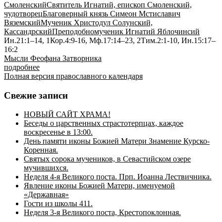
Смоленский
Святитель Игнатий, епископ Смоленский,
чудотворец
Благоверный князь Симеон Мстиславич
Вяземский
Мученик Христодул Солунский,
Кассандрский
Преподобномученик Игнатий Яблочинсий
Ин.21:1–14, 1Кор.4:9-16, Мф.17:14–23, 2Тим.2:1-10, Ин.15:17–
16:2
Мысли Феофана Затворника
подробнее
Полная версия православного календаря
Свежие записи
НОВЫЙ САЙТ ХРАМА!
Беседы о царственных страстотерпцах, каждое
воскресенье в 13:00.
День памяти иконы Божией Матери Знамение Курско-
Коренная.
Святых сорока мучеников, в Севастийском озере
мучившихся.
Неделя 4-я Великого поста. Прп. Иоанна Лествичника.
Явление иконы Божией Матери, именуемой
«Державная»
Гости из школы 411.
Неделя 3-я Великого поста, Крестопоклонная.