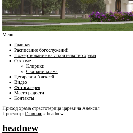
Menu
Главная
Расписание богослужений
Пожертвование на строительство храма
О храме
Клирики
Святыни храма
Цесаревич Алексей
Видео
Фотогалерея
Место радости
Контакты
Приход храма страстотерпца царевича Алексия
Просмотр:
Главная:
»
headnew
headnew