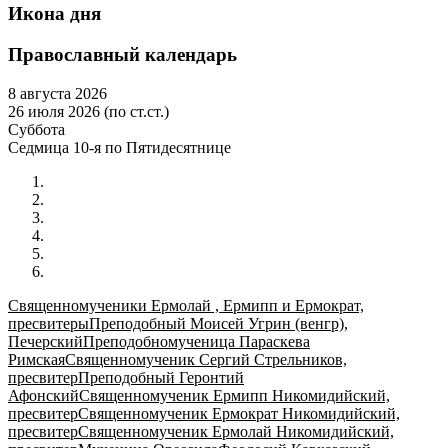
Икона дня
Православный календарь
8 августа 2026
26 июля 2026 (по ст.ст.)
Суббота
Седмица 10-я по Пятидесятнице
Священномученики Ермолай , Ермипп и Ермократ,
пресвитеры
Преподобный Моисей Угрин (венгр),
Печерский
Преподобномученица Параскева
Римская
Священномученик Сергий Стрельников,
пресвитер
Преподобный Геронтий
Афонский
Священномученик Ермипп Никомидийский,
пресвитер
Священномученик Ермократ Никомидийский,
пресвитер
Священномученик Ермолай Никомидийский,