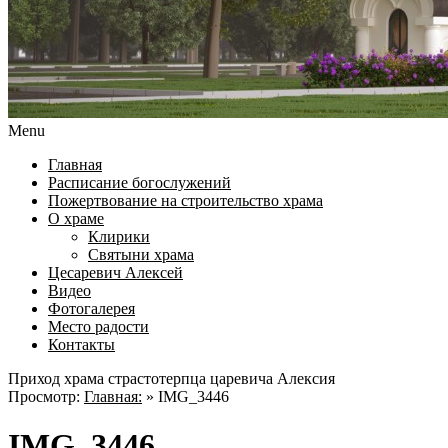
Menu
Главная
Расписание богослужений
Пожертвование на строительство храма
О храме
Клирики
Святыни храма
Цесаревич Алексей
Видео
Фотогалерея
Место радости
Контакты
Приход храма страстотерпца царевича Алексия
Просмотр:
Главная:
»
IMG_3446
IMG_3446