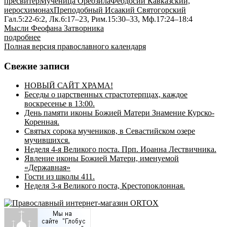
пресвитер
Мученица Ореозила
Феодосий Кавказский,
иеросхимонах
Преподобный Исаакий Святогорский
Гал.5:22-6:2, Лк.6:17–23, Рим.15:30–33, Мф.17:24–18:4
Мысли Феофана Затворника
подробнее
Полная версия православного календаря
Свежие записи
НОВЫЙ САЙТ ХРАМА!
Беседы о царственных страстотерпцах, каждое
воскресенье в 13:00.
День памяти иконы Божией Матери Знамение Курско-
Коренная.
Святых сорока мучеников, в Севастийском озере
мучившихся.
Неделя 4-я Великого поста. Прп. Иоанна Лествичника.
Явление иконы Божией Матери, именуемой
«Державная»
Гости из школы 411.
Неделя 3-я Великого поста, Крестопоклонная.