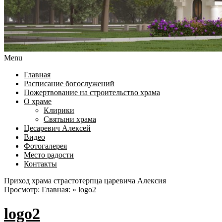
Menu
Главная
Расписание богослужений
Пожертвование на строительство храма
О храме
Клирики
Святыни храма
Цесаревич Алексей
Видео
Фотогалерея
Место радости
Контакты
Приход храма страстотерпца царевича Алексия
Просмотр:
Главная:
»
logo2
logo2